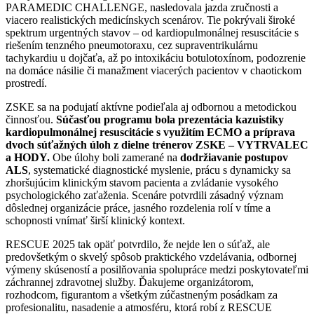
PARAMEDIC CHALLENGE, nasledovala jazda zručnosti a
viacero realistických medicínskych scenárov. Tie pokrývali široké
spektrum urgentných stavov – od kardiopulmonálnej resuscitácie s
riešením tenzného pneumotoraxu, cez supraventrikulárnu
tachykardiu u dojčaťa, až po intoxikáciu botulotoxínom, podozrenie
na domáce násilie či manažment viacerých pacientov v chaotickom
prostredí.
ZSKE sa na podujatí aktívne podieľala aj odbornou a metodickou
činnosťou.
Súčasťou programu bola prezentácia kazuistiky
kardiopulmonálnej resuscitácie s využitím ECMO a príprava
dvoch súťažných úloh z dielne trénerov ZSKE – VYTRVALEC
a HODY.
Obe úlohy boli zamerané na
dodržiavanie postupov
ALS
, systematické diagnostické myslenie, prácu s dynamicky sa
zhoršujúcim klinickým stavom pacienta a zvládanie vysokého
psychologického zaťaženia. Scenáre potvrdili zásadný význam
dôslednej organizácie práce, jasného rozdelenia rolí v tíme a
schopnosti vnímať širší klinický kontext.
RESCUE 2025 tak opäť potvrdilo, že nejde len o súťaž, ale
predovšetkým o skvelý spôsob praktického vzdelávania, odbornej
výmeny skúseností a posilňovania spolupráce medzi poskytovateľmi
záchrannej zdravotnej služby. Ďakujeme organizátorom,
rozhodcom, figurantom a všetkým zúčastneným posádkam za
profesionalitu, nasadenie a atmosféru, ktorá robí z RESCUE