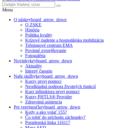
Menu
O nás
keyboard_arrow_down
O ZSKE
História
Politika kvality
Krízové riadenie a hospodárska mobilizácia
Tréningové centrum EMA
Povinné zverejňovanie
Fotogaléria
Novinky
keyboard_arrow_down
Aktuality
Interný časopis
Naše služby
keyboard_arrow_down
Kurzy prvej pomoci
Neodkladná podpora životných funkcií
Kurz inštruktora prvej pomoci
Kurzy PHTLS® Provider
Zdravotná asistencia
Pre verejnosť
keyboard_arrow_down
Kedy a ako volať 155?
Čo robiť do príchodu záchranky?
Poradenská linka 116117
Mapa AED