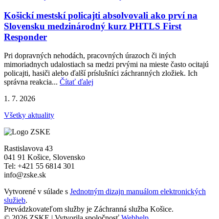
Košickí mestskí policajti absolvovali ako prví na
Slovensku medzinárodný kurz PHTLS First
Responder
Pri dopravných nehodách, pracovných úrazoch či iných
mimoriadnych udalostiach sa medzi prvými na mieste často ocitajú
policajti, hasiči alebo ďalší príslušníci záchranných zložiek. Ich
správna reakcia...
Čítať ďalej
1. 7. 2026
Všetky aktuality
Rastislavova 43
041 91 Košice, Slovensko
Tel: +421 55 6814 301
info@zske.sk
Vytvorené v súlade s
Jednotným dizajn manuálom elektronických
služieb
.
Prevádzkovateľom služby je Záchranná služba Košice.
© 2026 ZSKE | Vytvorila spoločnosť
Webhelp