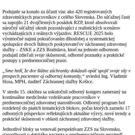
Podujatie sa konalo za účasti viac ako 420 registrovaných
zdravotníckych pracovníkov z celého Slovenska. Do súťažnej časti
sa zapojilo 21 dvojčlenných posádok RZP, ktoré absolvovali
náročný súťažný okruh pozostávajúci z realistických scenárov
vychádzajúcich z reálnych výjazdov. RESCUE 2025 bolo
výnimočné najmä pokračovaním dlhodobej a systematickej
spolupráce dvoch štátnych poskytovateľov záchrannej zdravotnej
služby – ZSKE a ZZS Bratislava, ktorí na jednom odbornom
podujatí zdieľali svoje skúsenosti, odborné poznatky a praktické
postupy z prednemocničnej praxe.
„Sme hrdí, že dve štátne záchranky dokázali opäť spojiť svoje sily v
prospech pacientov aj odbornej komunity,“
uviedol Ing. Vladimír
Hosa, MPH, riaditeľ Záchrannej služby Košice.
V stredu 15. októbra sa uskutočnil odborný kongres zameraný na
kontinuálne medicínske vzdelávanie pracovníkov v
prednemocničnej zdravotnej starostlivosti. Odborný program bol
rozdelený do piatich tematických blokov, počas ktorých zaznelo 17
odborných príspevkov reflektujúcich aktuálne výzvy, nové trendy a
praktické skúsenosti v oblasti záchrannej zdravotnej služby.
Jednotlivé bloky sa venovali perspektívam ZZS na Slovensku,
starostlivosti o detského pacienta v prednemocničnom prostredí,