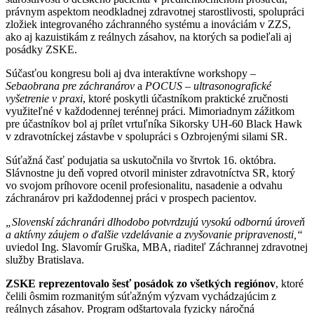
právnym aspektom neodkladnej zdravotnej starostlivosti, spolupráci
zložiek integrovaného záchranného systému a inováciám v ZZS,
ako aj kazuistikám z reálnych zásahov, na ktorých sa podieľali aj
posádky ZSKE.
Súčasťou kongresu boli aj dva interaktívne workshopy –
Sebaobrana pre záchranárov
a
POCUS – ultrasonografické
vyšetrenie v praxi
, ktoré poskytli účastníkom praktické zručnosti
využiteľné v každodennej terénnej práci. Mimoriadnym zážitkom
pre účastníkov bol aj prílet vrtuľníka Sikorsky UH-60 Black Hawk
v zdravotníckej zástavbe v spolupráci s Ozbrojenými silami SR.
Súťažná časť podujatia sa uskutočnila vo štvrtok 16. októbra.
Slávnostne ju deň vopred otvoril minister zdravotníctva SR, ktorý
vo svojom príhovore ocenil profesionalitu, nasadenie a odvahu
záchranárov pri každodennej práci v prospech pacientov.
„Slovenskí záchranári dlhodobo potvrdzujú vysokú odbornú úroveň
a aktívny záujem o ďalšie vzdelávanie a zvyšovanie pripravenosti,“
uviedol Ing. Slavomír Gruška, MBA, riaditeľ Záchrannej zdravotnej
služby Bratislava.
ZSKE reprezentovalo
šesť posádok zo všetkých regiónov
, ktoré
čelili ôsmim rozmanitým súťažným výzvam vychádzajúcim z
reálnych zásahov. Program odštartovala fyzicky náročná