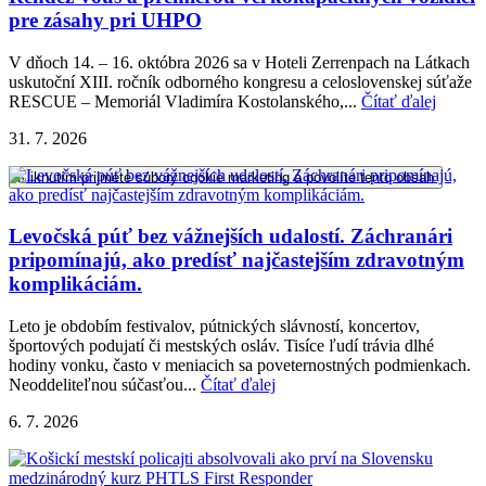
pre zásahy pri UHPO
V dňoch 14. – 16. októbra 2026 sa v Hoteli Zerrenpach na Látkach
uskutoční XIII. ročník odborného kongresu a celoslovenskej súťaže
RESCUE – Memoriál Vladimíra Kostolanského,...
Čítať ďalej
31. 7. 2026
Kliknutím prijmete súbory cookie marketing a povolíte tento obsah
Levočská púť bez vážnejších udalostí. Záchranári
pripomínajú, ako predísť najčastejším zdravotným
komplikáciám.
Leto je obdobím festivalov, pútnických slávností, koncertov,
športových podujatí či mestských osláv. Tisíce ľudí trávia dlhé
hodiny vonku, často v meniacich sa poveternostných podmienkach.
Neoddeliteľnou súčasťou...
Čítať ďalej
6. 7. 2026