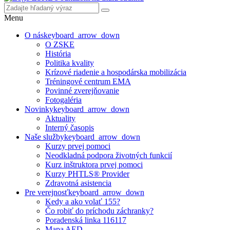
Menu
O nás
keyboard_arrow_down
O ZSKE
História
Politika kvality
Krízové riadenie a hospodárska mobilizácia
Tréningové centrum EMA
Povinné zverejňovanie
Fotogaléria
Novinky
keyboard_arrow_down
Aktuality
Interný časopis
Naše služby
keyboard_arrow_down
Kurzy prvej pomoci
Neodkladná podpora životných funkcií
Kurz inštruktora prvej pomoci
Kurzy PHTLS® Provider
Zdravotná asistencia
Pre verejnosť
keyboard_arrow_down
Kedy a ako volať 155?
Čo robiť do príchodu záchranky?
Poradenská linka 116117
Mapa AED