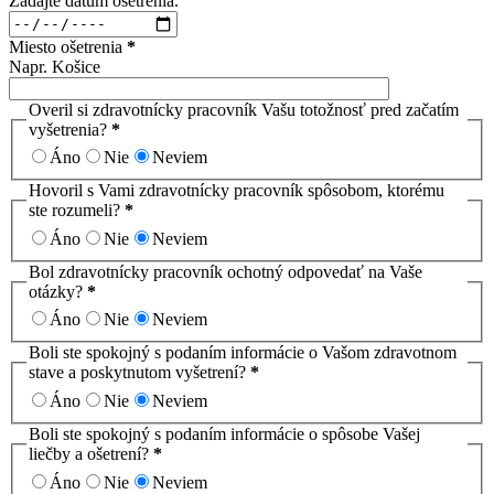
Zadajte dátum ošetrenia.
Miesto ošetrenia
*
Napr. Košice
Overil si zdravotnícky pracovník Vašu totožnosť pred začatím
vyšetrenia?
*
Áno
Nie
Neviem
Hovoril s Vami zdravotnícky pracovník spôsobom, ktorému
ste rozumeli?
*
Áno
Nie
Neviem
Bol zdravotnícky pracovník ochotný odpovedať na Vaše
otázky?
*
Áno
Nie
Neviem
Boli ste spokojný s podaním informácie o Vašom zdravotnom
stave a poskytnutom vyšetrení?
*
Áno
Nie
Neviem
Boli ste spokojný s podaním informácie o spôsobe Vašej
liečby a ošetrení?
*
Áno
Nie
Neviem