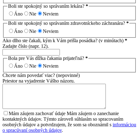
Boli ste spokojný so správaním lekára?
*
Áno
Nie
Neviem
Boli ste spokojný so správaním zdravotníckeho záchranára?
*
Áno
Nie
Neviem
Ako dlho ste čakali, kým k Vám prišla posádka? (v minútach)
*
Zadajte číslo (napr. 12).
Bola pre Vás dĺžka čakania prijateľná?
*
Áno
Nie
Neviem
Chcete nám povedať viac? (nepovinné)
Priestor na vyjadrenie Vášho názoru.
Mám záujem zachovať údaje
Mám záujem o zanechanie
kontaktných údajov. Týmto zároveň súhlasím so spracovaním
osobných údajov a potvrdzujem, že som sa oboznámil s
informáciou
o spracúvaní osobných údajov
.