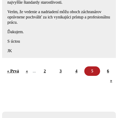
najvyššie štandardy starostlivosti.
Verím, že vedenie a nadriadení môžu oboch záchranárov
oprávnene pochváliť za ich vynikajúci prístup a profesionálnu
prácu.
Ďakujem.
S úctou
JK
« Prvá
«
...
2
3
4
5
6
»