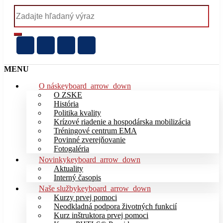
MENU
O nás
keyboard_arrow_down
O ZSKE
História
Politika kvality
Krízové riadenie a hospodárska mobilizácia
Tréningové centrum EMA
Povinné zverejňovanie
Fotogaléria
Novinky
keyboard_arrow_down
Aktuality
Interný časopis
Naše služby
keyboard_arrow_down
Kurzy prvej pomoci
Neodkladná podpora životných funkcií
Kurz inštruktora prvej pomoci