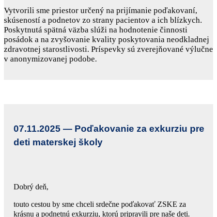
Vytvorili sme priestor určený na prijímanie poďakovaní,
skúseností a podnetov zo strany pacientov a ich blízkych.
Poskytnutá spätná väzba slúži na hodnotenie činnosti
posádok a na zvyšovanie kvality poskytovania neodkladnej
zdravotnej starostlivosti. Príspevky sú zverejňované výlučne
v anonymizovanej podobe.
07.11.2025 —
Poďakovanie za exkurziu pre
deti materskej školy
Dobrý deň,
touto cestou by sme chceli srdečne poďakovať ZSKE za
krásnu a podnetnú exkurziu, ktorú pripravili pre naše deti.