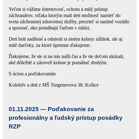
Veľmi si vážime ústretovosť, ochotu a milý prístup
záchranárov, vďaka ktorým mali deti možnosť nazrieť do
sveta záchrannej zdravotnej služby, prezrieť si sanitné vozidlo
a spoznať, ako pomáhajú ľuďom v núdzi.
Deti boli nadšené a odniesli si nielen krásny zážitok, ale aj
milé darčeky, za ktoré úprimne ďakujeme.
Ďakujeme, že ste si na nás našli čas a že ste deťom ukázali,
aké dôležité a zároveň krásne je pomáhať druhým.
S úctou a poďakovaním
Kolektív a deti z MŠ Turgenevova 38, Košice
01.11.2025 —
Poďakovanie za
profesionálny a ľudský prístup posádky
RZP