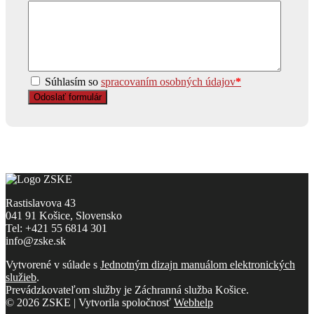
Súhlasím so
spracovaním osobných údajov
*
Rastislavova 43
041 91 Košice, Slovensko
Tel: +421 55 6814 301
info@zske.sk
Vytvorené v súlade s
Jednotným dizajn manuálom elektronických
služieb
.
Prevádzkovateľom služby je Záchranná služba Košice.
© 2026 ZSKE | Vytvorila spoločnosť
Webhelp