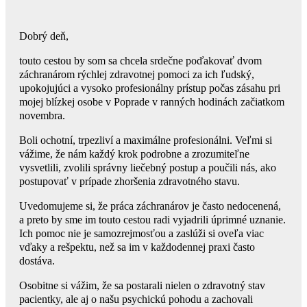
Dobrý deň,
touto cestou by som sa chcela srdečne poďakovať dvom
záchranárom rýchlej zdravotnej pomoci za ich ľudský,
upokojujúci a vysoko profesionálny prístup počas zásahu pri
mojej blízkej osobe v Poprade v ranných hodinách začiatkom
novembra.
Boli ochotní, trpezliví a maximálne profesionálni. Veľmi si
vážime, že nám každý krok podrobne a zrozumiteľne
vysvetlili, zvolili správny liečebný postup a poučili nás, ako
postupovať v prípade zhoršenia zdravotného stavu.
Uvedomujeme si, že práca záchranárov je často nedocenená,
a preto by sme im touto cestou radi vyjadrili úprimné uznanie.
Ich pomoc nie je samozrejmosťou a zaslúži si oveľa viac
vďaky a rešpektu, než sa im v každodennej praxi často
dostáva.
Osobitne si vážim, že sa postarali nielen o zdravotný stav
pacientky, ale aj o našu psychickú pohodu a zachovali