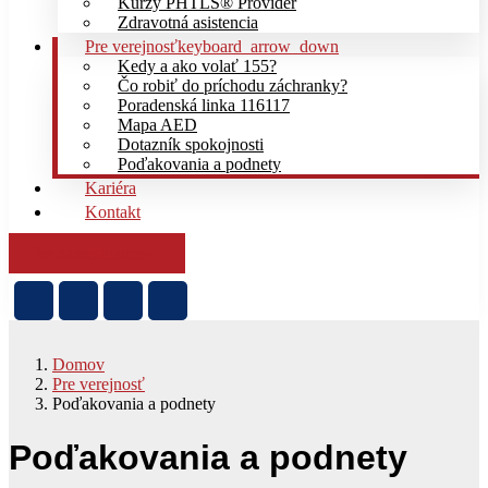
Kurzy PHTLS® Provider
Zdravotná asistencia
Pre verejnosť
keyboard_arrow_down
Kedy a ako volať 155?
Čo robiť do príchodu záchranky?
Poradenská linka 116117
Mapa AED
Dotazník spokojnosti
Poďakovania a podnety
Kariéra
Kontakt
Pre zamestnancov
Domov
Pre verejnosť
Poďakovania a podnety
Poďakovania a podnety