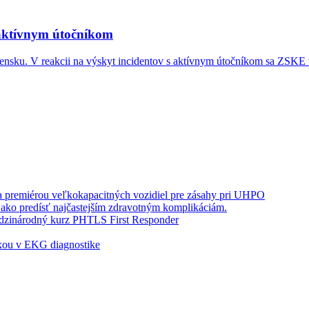
 aktívnym útočníkom
vensku. V reakcii na výskyt incidentov s aktívnym útočníkom sa ZSKE 
premiérou veľkokapacitných vozidiel pre zásahy pri UHPO
, ako predísť najčastejším zdravotným komplikáciám.
medzinárodný kurz PHTLS First Responder
xou v EKG diagnostike