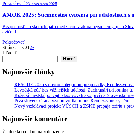
Pokračovať
23. novembra 2025
AMOK 2025: Súčinnostné cvičenia pri udalostiach s
Bezpečnosť na školách patrí medzi čoraz aktuálnejšie témy aj na Slo
cvičení...
Pokračovať
Stránka 1 z 2
1
2
»
Hľadať
Hľadať
Najnovšie články
RESCUE 2026 s novou kategóriou pre posádky Rendez-vous a 
Levočská púť bez vážnejších udalostí. Záchranári pripomínajú
Košickí mestskí policajti absolvovali ako prví na Slovensku 
Prvá slovenská analýza potvrdila prínos Rendez-vous systému
Nový vzdelávací projekt VÚSCH a ZSKE prepája teóriu s pra
Najnovšie komentáre
Žiadne komentáre na zobrazenie.