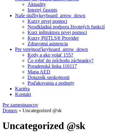
Aktuality
Interný časopis
Naše služby
keyboard_arrow_down
Kurzy prvej pomoci
Neodkladná podpora životných funkcií
Kurz inštruktora prvej pomoci
Kurzy PHTLS® Provider
Zdravotná asistencia
Pre verejnosť
keyboard_arrow_down
Kedy a ako volať 155?
Čo robiť do príchodu záchranky?
Poradenská linka 116117
Mapa AED
Dotazník spokojnosti
Poďakovania a podnety
Kariéra
Kontakt
Pre zamestnancov
Domov
»
Uncategorized @sk
Uncategorized @sk