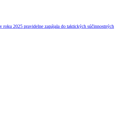
v roku 2025 pravidelne zapájala do taktických súčinnostných