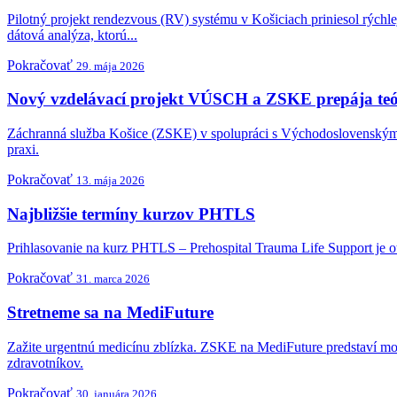
Pilotný projekt rendezvous (RV) systému v Košiciach priniesol rýchle
dátová analýza, ktorú...
Pokračovať
29. mája 2026
Nový vzdelávací projekt VÚSCH a ZSKE prepája teó
Záchranná služba Košice (ZSKE) v spolupráci s Východoslovenským 
praxi.
Pokračovať
13. mája 2026
Najbližšie termíny kurzov PHTLS
Prihlasovanie na kurz PHTLS – Prehospital Trauma Life Support je ot
Pokračovať
31. marca 2026
Stretneme sa na MediFuture
Zažite urgentnú medicínu zblízka. ZSKE na MediFuture predstaví mod
zdravotníkov.
Pokračovať
30. januára 2026