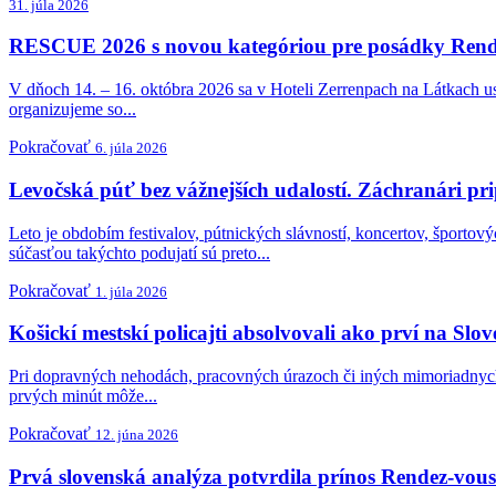
31. júla 2026
RESCUE 2026 s novou kategóriou pre posádky Rende
V dňoch 14. – 16. októbra 2026 sa v Hoteli Zerrenpach na Látkach 
organizujeme so...
Pokračovať
6. júla 2026
Levočská púť bez vážnejších udalostí. Záchranári p
Leto je obdobím festivalov, pútnických slávností, koncertov, športov
súčasťou takýchto podujatí sú preto...
Pokračovať
1. júla 2026
Košickí mestskí policajti absolvovali ako prví na 
Pri dopravných nehodách, pracovných úrazoch či iných mimoriadnych ud
prvých minút môže...
Pokračovať
12. júna 2026
Prvá slovenská analýza potvrdila prínos Rendez-vou