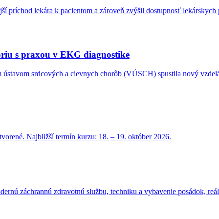
jší príchod lekára k pacientom a zároveň zvýšil dostupnosť lekárskych 
riu s praxou v EKG diagnostike
ústavom srdcových a cievnych chorôb (VÚSCH) spustila nový vzdeláva
vorené. Najbližší termín kurzu: 18. – 19. október 2026.
ernú záchrannú zdravotnú službu, techniku a vybavenie posádok, reáln