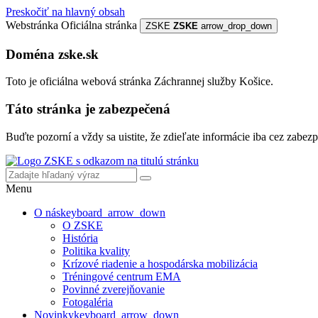
Preskočiť na hlavný obsah
Webstránka
Oficiálna stránka
ZSKE
ZSKE
arrow_drop_down
Doména zske.sk
Toto je oficiálna webová stránka Záchrannej služby Košice.
Táto stránka je zabezpečená
Buďte pozorní a vždy sa uistite, že zdieľate informácie iba cez za
Menu
O nás
keyboard_arrow_down
O ZSKE
História
Politika kvality
Krízové riadenie a hospodárska mobilizácia
Tréningové centrum EMA
Povinné zverejňovanie
Fotogaléria
Novinky
keyboard_arrow_down