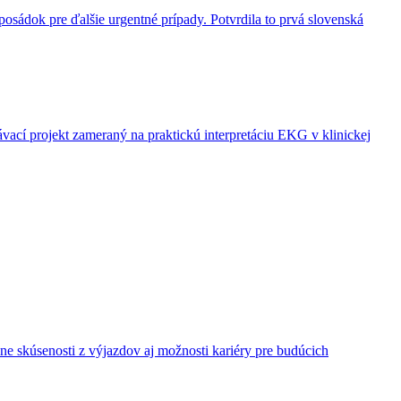
posádok pre ďalšie urgentné prípady. Potvrdila to prvá slovenská
cí projekt zameraný na praktickú interpretáciu EKG v klinickej
e skúsenosti z výjazdov aj možnosti kariéry pre budúcich