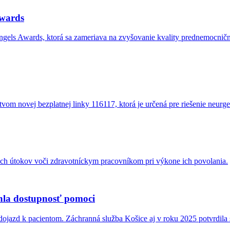
wards
gels Awards, ktorá sa zameriava na zvyšovanie kvality prednemocnične
om novej bezplatnej linky 116117, ktorá je určená pre riešenie neur
ých útokov voči zdravotníckym pracovníkom pri výkone ich povolania.
chla dostupnosť pomoci
dojazd k pacientom. Záchranná služba Košice aj v roku 2025 potvrdila 