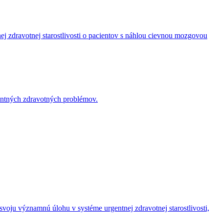
j zdravotnej starostlivosti o pacientov s náhlou cievnou mozgovou
gentných zdravotných problémov.
svoju významnú úlohu v systéme urgentnej zdravotnej starostlivosti,