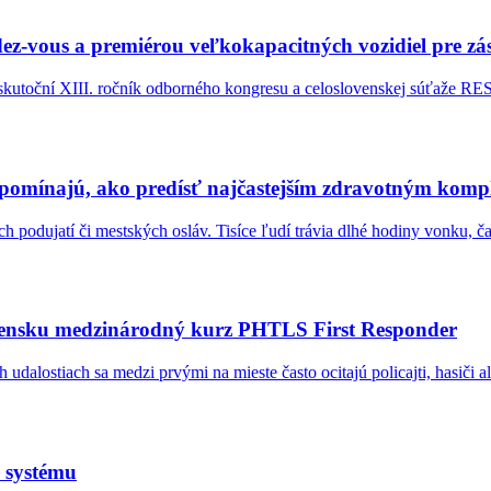
z-vous a premiérou veľkokapacitných vozidiel pre z
uskutoční XIII. ročník odborného kongresu a celoslovenskej súťaže 
ripomínajú, ako predísť najčastejším zdravotným komp
ých podujatí či mestských osláv. Tisíce ľudí trávia dlhé hodiny vonku
Slovensku medzinárodný kurz PHTLS First Responder
alostiach sa medzi prvými na mieste často ocitajú policajti, hasiči al
s systému