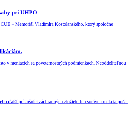
ásahy pri UHPO
RESCUE – Memoriál Vladimíra Kostolanského, ktorý spoločne
likáciám.
, často v meniacich sa poveternostných podmienkach. Neoddeliteľnou
ebo ďalší príslušníci záchranných zložiek. Ich správna reakcia počas