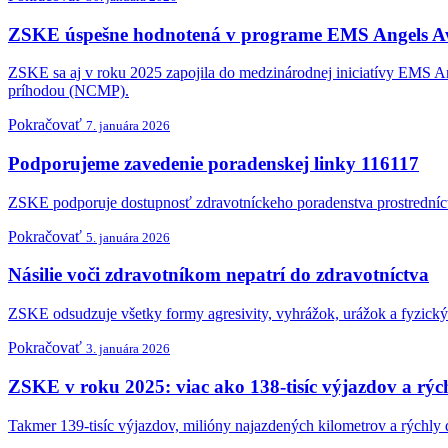
ZSKE úspešne hodnotená v programe EMS Angels A
ZSKE sa aj v roku 2025 zapojila do medzinárodnej iniciatívy EMS An
príhodou (NCMP).
Pokračovať
7. januára 2026
Podporujeme zavedenie poradenskej linky 116117
ZSKE podporuje dostupnosť zdravotníckeho poradenstva prostredníctv
Pokračovať
5. januára 2026
Násilie voči zdravotníkom nepatrí do zdravotníctva
ZSKE odsudzuje všetky formy agresivity, vyhrážok, urážok a fyzick
Pokračovať
3. januára 2026
ZSKE v roku 2025: viac ako 138-tisíc výjazdov a rý
Takmer 139-tisíc výjazdov, milióny najazdených kilometrov a rýchly 